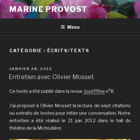
Aller
MARINE PROVOST
au
contenu
principal
Menu
CATÉGORIE : ÉCRITS/TEXTS
PUBLIÉ
JANVIER 28, 2015
LE
Entretien avec Olivier Mosset
Ce texte a été publié dans la revue
Joséfffine
n°8.
J’ai proposé à Olivier Mosset la lecture de sept citations
ou extraits de textes pour initier une conversation. Notre
entretien a été réalisé le 21 juin 2012 dans le hall du
théâtre de la Michodière.